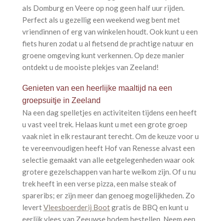
als Domburg en Veere op nog geen half uur rijden.
Perfect als u gezellig een weekend weg bent met
vriendinnen of erg van winkelen houdt. Ook kunt u een
fiets huren zodat u al fietsend de prachtige natuur en
groene omgeving kunt verkennen. Op deze manier
ontdekt u de mooiste plekjes van Zeeland!
Genieten van een heerlijke maaltijd na een
groepsuitje in Zeeland
Na een dag spelletjes en activiteiten tijdens een heeft
u vast veel trek. Helaas kunt u met een grote groep
vaak niet in elk restaurant terecht. Om de keuze voor u
te vereenvoudigen heeft Hof van Renesse alvast een
selectie gemaakt van alle eetgelegenheden waar ook
grotere gezelschappen van harte welkom zijn. Of u nu
trek heeft in een verse pizza, een malse steak of
spareribs; er zijn meer dan genoeg mogelijkheden. Zo
levert
Vleesboerderij Boot
gratis de BBQ en kunt u
eerlijk vlees van Zeeuwse bodem bestellen. Neem een